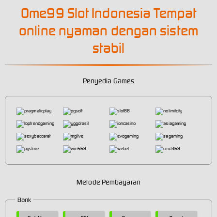
Ome99 Slot Indonesia Tempat
online nyaman dengan sistem
stabil
Penyedia Games
Metode Pembayaran
Bank