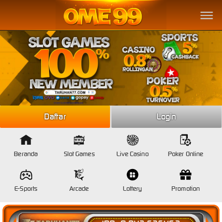
Link Alternatif
Daftar
Login
Beranda
Slot Games
Live Casino
Poker Online
E-Sports
Arcade
Lottery
Promotion